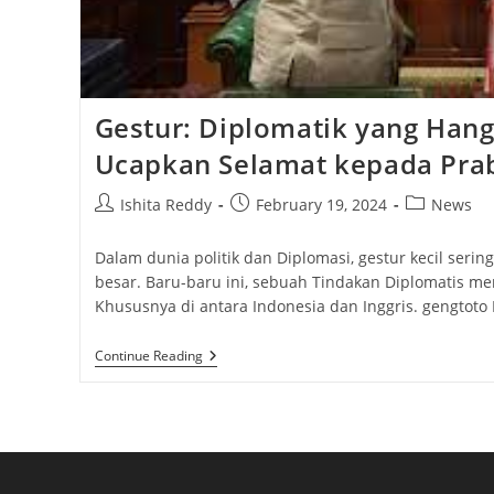
Gestur: Diplomatik yang Hang
Ucapkan Selamat kepada Pr
Post
Post
Post
Ishita Reddy
February 19, 2024
News
author:
published:
category:
Dalam dunia politik dan Diplomasi, gestur kecil ser
besar. Baru-baru ini, sebuah Tindakan Diplomatis men
Khususnya di antara Indonesia dan Inggris. gengtot
Gestur:
Continue Reading
Diplomatik
Yang
Hangat
PM
Inggris
Ucapkan
Selamat