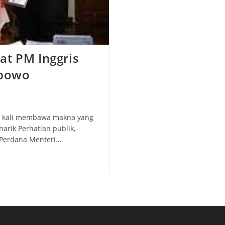
at PM Inggris
abowo
ing kali membawa makna yang
arik Perhatian publik,
o Perdana Menteri…