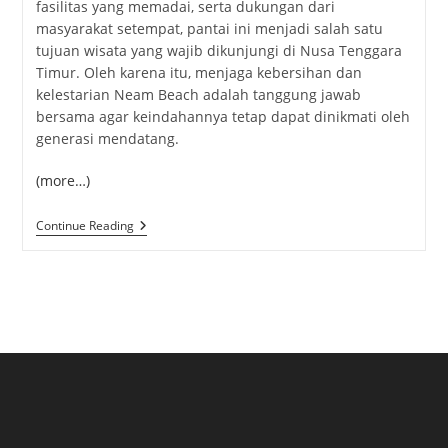
fasilitas yang memadai, serta dukungan dari
masyarakat setempat, pantai ini menjadi salah satu
tujuan wisata yang wajib dikunjungi di Nusa Tenggara
Timur. Oleh karena itu, menjaga kebersihan dan
kelestarian Neam Beach adalah tanggung jawab
bersama agar keindahannya tetap dapat dinikmati oleh
generasi mendatang.
(more…)
Pantai
Continue Reading
Neam
Kupang:
Destinasi
Wisata
Eksotis
Yang
Menawan