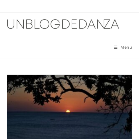
Skip
to
content
Menu