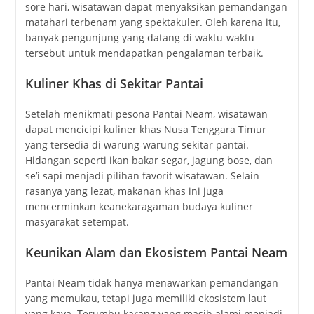
sore hari, wisatawan dapat menyaksikan pemandangan
matahari terbenam yang spektakuler. Oleh karena itu,
banyak pengunjung yang datang di waktu-waktu
tersebut untuk mendapatkan pengalaman terbaik.
Kuliner Khas di Sekitar Pantai
Setelah menikmati pesona Pantai Neam, wisatawan
dapat mencicipi kuliner khas Nusa Tenggara Timur
yang tersedia di warung-warung sekitar pantai.
Hidangan seperti ikan bakar segar, jagung bose, dan
se’i sapi menjadi pilihan favorit wisatawan. Selain
rasanya yang lezat, makanan khas ini juga
mencerminkan keanekaragaman budaya kuliner
masyarakat setempat.
Keunikan Alam dan Ekosistem Pantai Neam
Pantai Neam tidak hanya menawarkan pemandangan
yang memukau, tetapi juga memiliki ekosistem laut
yang kaya. Terumbu karang yang masih alami menjadi