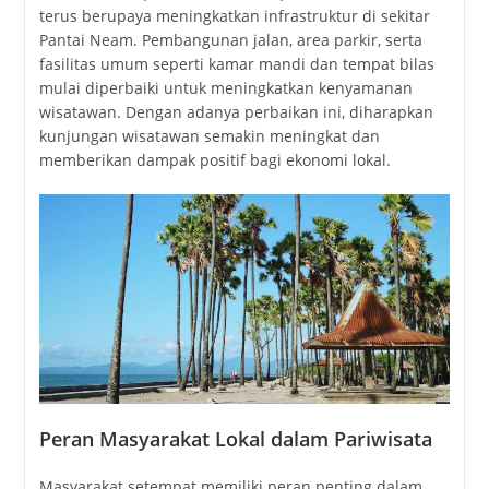
terus berupaya meningkatkan infrastruktur di sekitar
Pantai Neam. Pembangunan jalan, area parkir, serta
fasilitas umum seperti kamar mandi dan tempat bilas
mulai diperbaiki untuk meningkatkan kenyamanan
wisatawan. Dengan adanya perbaikan ini, diharapkan
kunjungan wisatawan semakin meningkat dan
memberikan dampak positif bagi ekonomi lokal.
Peran Masyarakat Lokal dalam Pariwisata
Masyarakat setempat memiliki peran penting dalam