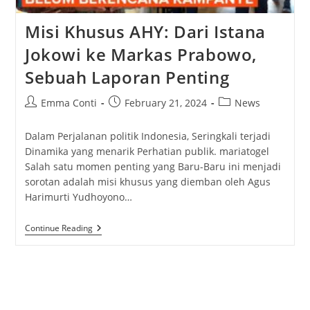
Misi Khusus AHY: Dari Istana
Jokowi ke Markas Prabowo,
Sebuah Laporan Penting
Post
Post
Post
Emma Conti
February 21, 2024
News
author:
published:
category:
Dalam Perjalanan politik Indonesia, Seringkali terjadi
Dinamika yang menarik Perhatian publik. mariatogel
Salah satu momen penting yang Baru-Baru ini menjadi
sorotan adalah misi khusus yang diemban oleh Agus
Harimurti Yudhoyono…
Misi
Continue Reading
Khusus
AHY:
Dari
Istana
Jokowi
Ke
Markas