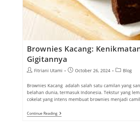
Brownies Kacang: Kenikmatan
Gigitannya
Post
Post
Post
Fitriani Utami
October 26, 2024
Blog
author:
published:
category:
Brownies Kacang adalah salah satu camilan yang san
belahan dunia, termasuk Indonesia. Tekstur yang le
cokelat yang intens membuat brownies menjadi camil
Brownies
Continue Reading
Kacang:
Kenikmatan
Dalam
Setiap
Gigitannya