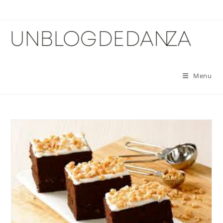
Skip
to
content
Menu