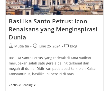
Basilika Santo Petrus: Icon
Renaisans yang Menginspirasi
Dunia
Post
Post
Post
Mutia tia
June 25, 2024
Blog
author:
published:
category:
Basilika Santo Petrus, yang terletak di Kota Vatikan,
merupakan salah satu gereja paling terkenal dan
megah di dunia. Didirikan pada abad ke-4 oleh Kaisar
Konstantinus, basilika ini berdiri di atas…
Basilika
Continue Reading
Santo
Petrus:
Icon
Renaisans
Yang
Menginspirasi