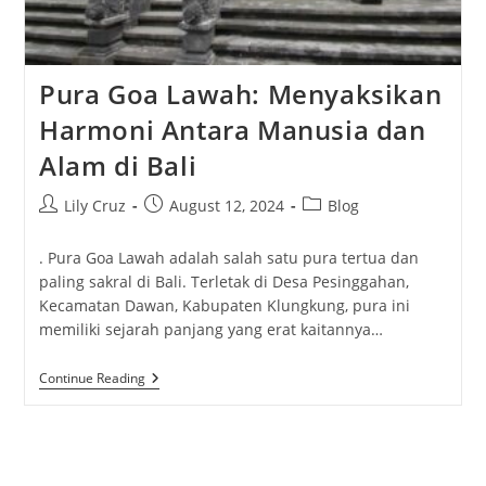
Pura Goa Lawah: Menyaksikan
Harmoni Antara Manusia dan
Alam di Bali
Post
Post
Post
Lily Cruz
August 12, 2024
Blog
author:
published:
category:
. Pura Goa Lawah adalah salah satu pura tertua dan
paling sakral di Bali. Terletak di Desa Pesinggahan,
Kecamatan Dawan, Kabupaten Klungkung, pura ini
memiliki sejarah panjang yang erat kaitannya…
Pura
Continue Reading
Goa
Lawah:
Menyaksikan
Harmoni
Antara
Manusia