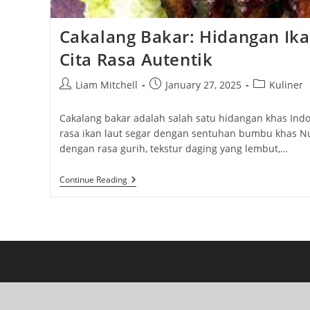
Cakalang Bakar: Hidangan Ik
Cita Rasa Autentik
Post
Post
Post
Liam Mitchell
January 27, 2025
Kuliner
author:
published:
category:
Cakalang bakar adalah salah satu hidangan khas Ind
rasa ikan laut segar dengan sentuhan bumbu khas Nu
dengan rasa gurih, tekstur daging yang lembut,…
Cakalang
Continue Reading
Bakar:
Hidangan
Ikan
Laut
Dengan
Cita
Rasa
Autentik