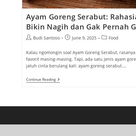
Ayam Goreng Serabut: Rahasi
Bikin Nagih dan Gak Pernah G
Post
Post
Post
Budi Santoso
June 9, 2025
Food
author:
published:
category:
Kalau ngomongin soal Ayam Goreng Serabut, rasanya
favorit masing-masing. Tapi, ada satu jenis ayam gore
jatuh cinta berulang kali: ayam goreng serabut.…
Ayam
Continue Reading
Goreng
Serabut:
Rahasia
Dapur
Yang
Bikin
Nagih
Dan
Gak
Pernah
Gagal