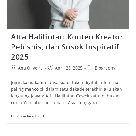
Atta Halilintar: Konten Kreator,
Pebisnis, dan Sosok Inspiratif
2025
Post
Post
Post
Ana Oliveira
April 28, 2025
Biography
author:
published:
category:
Jujur, kalau kamu tanya siapa tokoh digital Indonesia
paling mencolok dalam satu dekade terakhir, aku akan
langsung jawab: Atta Halilintar. Cowok satu ini bukan
cuma YouTuber pertama di Asia Tenggara…
Atta
Continue Reading
Halilintar:
Konten
Kreator,
Pebisnis,