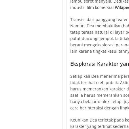
lampu sorot menyala. Dedikasi
industri film komersial
Wikipe
Transisi dari panggung teate
Namun, Dea membuktikan bahwa
tetap terasa natural di laya
patut diacungi jempol. Ia tida
berani mengeksplorasi peran-
lain karena tingkat kesulitan
Eksplorasi Karakter yan
Setiap kali Dea menerima per
tidak terlihat oleh publik. Ak
harus memerankan karakter den
saat ia harus memerankan sos
hanya belajar dialek, tetapi j
cara berinteraksi dengan ling
Keunikan Dea terletak pada
karakter yang terlihat seder