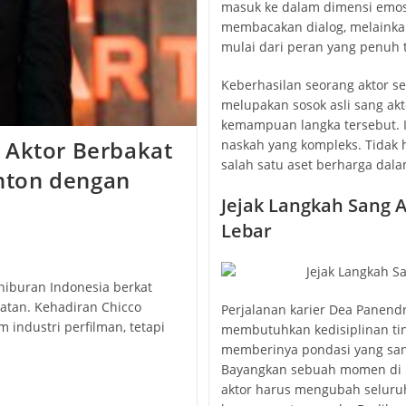
masuk ke dalam dimensi emosi
membacakan dialog, melainkan
mulai dari peran yang penuh t
Keberhasilan seorang aktor se
melupakan sosok asli sang akt
kemampuan langka tersebut. 
 Aktor Berbakat
naskah yang kompleks. Tidak h
salah satu aset berharga dala
nton dengan
Jejak Langkah Sang A
Lebar
hiburan Indonesia berkat
tan. Kehadiran Chicco
Perjalanan karier Dea Panen
industri perfilman, tetapi
membutuhkan kedisiplinan ting
memberinya pondasi yang sang
Bayangkan sebuah momen di ba
aktor harus mengubah seluru