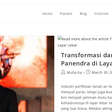
Home
Present
Blog
Criticism
Transformasi d
Panendra di Lay
Post
Post
Mutia tia
March 30, 2
author:
published:
Industri perfilman tanah air 
menjual paras, tetapi juga k
kini menjadi jaminan mutu ba
Kehadirannya di layar lebar 
yang luar biasa. Melalui akt