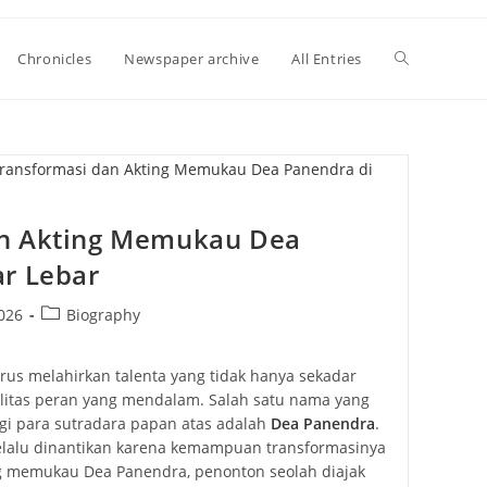
Toggle
Chronicles
Newspaper archive
All Entries
website
search
an Akting Memukau Dea
ar Lebar
Post
026
Biography
category:
terus melahirkan talenta yang tidak hanya sekadar
ualitas peran yang mendalam. Salah satu nama yang
gi para sutradara papan atas adalah
Dea Panendra
.
selalu dinantikan karena kemampuan transformasinya
ing memukau Dea Panendra, penonton seolah diajak