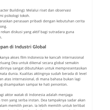
cter Building): Melalui riset dan observasi
 psikologi tokoh.
laraskan perasaan pribadi dengan kebutuhan cerita
song.
 rekan diskusi yang aktif bagi sutradara guna
n.
an di Industri Global
anya akses film Indonesia ke kancah internasional
eluang Dea untuk dikenal secara global semakin
ti dirinya sangat dibutuhkan untuk mempresentasikan
mata dunia. Kualitas aktingnya sudah berada di level
n atas internasional, di mana bahasa bukan lagi
g disampaikan sampai ke hati penonton.
gi aktor watak di Indonesia adalah menjaga
n tren yang serba instan. Dea tampaknya sadar akan
dalam memilih peran. Ia lebih memilih untuk terlibat