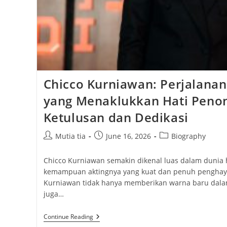
Chicco Kurniawan: Perjalanan
yang Menaklukkan Hati Peno
Ketulusan dan Dedikasi
Post
Post
Post
Mutia tia
June 16, 2026
Biography
author:
published:
category:
Chicco Kurniawan semakin dikenal luas dalam dunia 
kemampuan aktingnya yang kuat dan penuh penghaya
Kurniawan tidak hanya memberikan warna baru dalam 
juga…
Chicco
Continue Reading
Kurniawan: