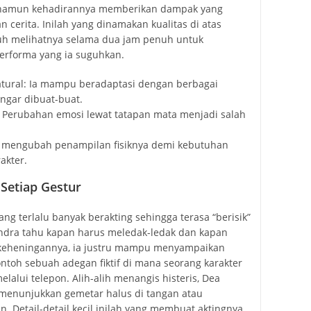
 namun kehadirannya memberikan dampak yang
 cerita. Inilah yang dinamakan kualitas di atas
tuh melihatnya selama dua jam penuh untuk
erforma yang ia suguhkan.
tural: Ia mampu beradaptasi dengan berbagai
ngar dibuat-buat.
: Perubahan emosi lewat tatapan mata menjadi salah
ragu mengubah penampilan fisiknya demi kebutuhan
akter.
Setiap Gestur
yang terlalu banyak berakting sehingga terasa “berisik”
nendra tahu kapan harus meledak-ledak dan kapan
keheningannya, ia justru mampu menyampaikan
contoh sebuah adegan fiktif di mana seorang karakter
alui telepon. Alih-alih menangis histeris, Dea
menunjukkan gemetar halus di tangan atau
. Detail-detail kecil inilah yang membuat aktingnya