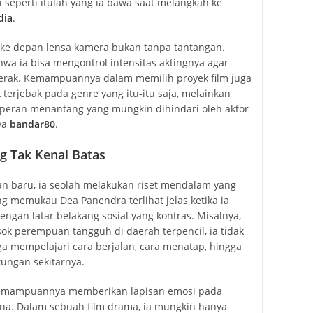
 seperti itulah yang ia bawa saat melangkah ke
dia
.
r ke depan lensa kamera bukan tanpa tantangan.
 ia bisa mengontrol intensitas aktingnya agar
r perak. Kemampuannya dalam memilih proyek film juga
k terjebak pada genre yang itu-itu saja, melainkan
peran menantang yang mungkin dihindari oleh aktor
nya
bandar80
.
g Tak Kenal Batas
an baru, ia seolah melakukan riset mendalam yang
ting memukau Dea Panendra terlihat jelas ketika ia
gan latar belakang sosial yang kontras. Misalnya,
ok perempuan tangguh di daerah terpencil, ia tidak
uga mempelajari cara berjalan, cara menatap, hingga
kungan sekitarnya.
 kemampuannya memberikan lapisan emosi pada
hana. Dalam sebuah film drama, ia mungkin hanya