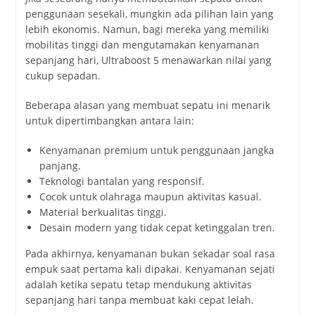
penggunaan sesekali, mungkin ada pilihan lain yang
lebih ekonomis. Namun, bagi mereka yang memiliki
mobilitas tinggi dan mengutamakan kenyamanan
sepanjang hari, Ultraboost 5 menawarkan nilai yang
cukup sepadan.
Beberapa alasan yang membuat sepatu ini menarik
untuk dipertimbangkan antara lain:
Kenyamanan premium untuk penggunaan jangka
panjang.
Teknologi bantalan yang responsif.
Cocok untuk olahraga maupun aktivitas kasual.
Material berkualitas tinggi.
Desain modern yang tidak cepat ketinggalan tren.
Pada akhirnya, kenyamanan bukan sekadar soal rasa
empuk saat pertama kali dipakai. Kenyamanan sejati
adalah ketika sepatu tetap mendukung aktivitas
sepanjang hari tanpa membuat kaki cepat lelah.