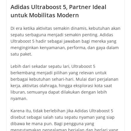
Adidas Ultraboost 5, Partner Ideal
untuk Mobilitas Modern
Di era ketika aktivitas semakin dinamis, kebutuhan akan
sepatu serbaguna menjadi semakin penting. Adidas
Ultraboost 5 hadir sebagai jawaban bagi mereka yang
menginginkan kenyamanan, performa, dan gaya dalam
satu paket.
Lebih dari sekadar sepatu lari, Ultraboost 5
berkembang menjadi pilihan yang relevan untuk
berbagai kebutuhan sehari-hari. Mulai dari perjalanan
kerja, aktivitas olahraga, hingga eksplorasi kota saat
liburan, semuanya dapat dilakukan dengan lebih
nyaman.
Karena itu, tidak berlebihan jika Adidas Ultraboost 5
disebut sebagai salah satu sepatu nyaman yang siap
dibawa ke mana pun. Bagi pengguna yang
mengutamakan pengalaman berjalan dan berlari yang