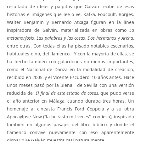
resultado de ideas y pálpitos que Galván recibe de esas
historias e imágenes que lee o ve. Kafka, Foucoult, Borges,
Walter Benjamin y Bernardo Atxaga figuran en la línea
inspiradora de Galván, materializada en obras como
La
metamorfosis, Las palabras y las cosas, Dos hermanos
y
Arena
,
entre otras. Con todas ellas ha pisado notables escenarios,
habituales o no, del flamenco. Y con la mayoría de ellas, se
ha hecho también con galardones no menos importantes,
como el Nacional de Danza en la modalidad de creación,
recibido en 2005, y el Vicente Escudero, 10 años antes. Hace
unos meses pasó por la Bienal de Sevilla con una versión
reducida de
El final de este estado de cosas
, que pudo verse
el año anterior en Málaga, cuando duraba tres horas. Un
homenaje al cineasta Francis Ford Coppola y a su obra
Apocaylpse Now (“la he visto mil veces”, confiesa), inspirada
también en algunos pasajes del libro bíblico, y donde el
flamenco convive nuevamente con eso aparentemente
dispar que Galván muestra casi naturalmente.