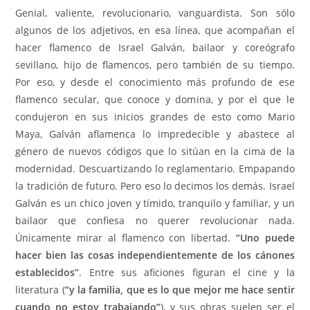
Genial, valiente, revolucionario, vanguardista. Son sólo
algunos de los adjetivos, en esa línea, que acompañan el
hacer flamenco de Israel Galván, bailaor y coreógrafo
sevillano, hijo de flamencos, pero también de su tiempo.
Por eso, y desde el conocimiento más profundo de ese
flamenco secular, que conoce y domina, y por el que le
condujeron en sus inicios grandes de esto como Mario
Maya, Galván aflamenca lo impredecible y abastece al
género de nuevos códigos que lo sitúan en la cima de la
modernidad. Descuartizando lo reglamentario. Empapando
la tradición de futuro. Pero eso lo decimos los demás.
Israel
Galván es un chico joven y tímido, tranquilo y familiar, y un
bailaor que confiesa no querer revolucionar nada.
Únicamente mirar al flamenco con libertad.
“Uno puede
hacer bien las cosas independientemente de los cánones
establecidos”
. Entre sus aficiones figuran el cine y la
literatura (
“y la familia, que es lo que mejor me hace sentir
cuando no estoy trabajando”
), y sus obras suelen ser el