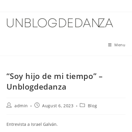
Skip
to
content
Menu
“Soy hijo de mi tiempo” –
Unblogdedanza
Post
Post
Post
admin
August 6, 2023
Blog
author:
published:
category:
Entrevista a Israel Galván.