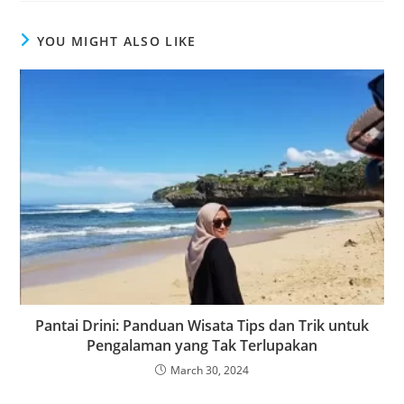
YOU MIGHT ALSO LIKE
Pantai Drini: Panduan Wisata Tips dan Trik untuk
Pengalaman yang Tak Terlupakan
March 30, 2024