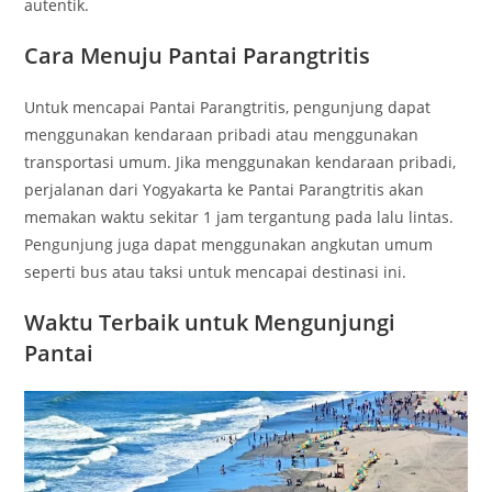
autentik.
Cara Menuju Pantai Parangtritis
Untuk mencapai Pantai Parangtritis, pengunjung dapat
menggunakan kendaraan pribadi atau menggunakan
transportasi umum. Jika menggunakan kendaraan pribadi,
perjalanan dari Yogyakarta ke Pantai Parangtritis akan
memakan waktu sekitar 1 jam tergantung pada lalu lintas.
Pengunjung juga dapat menggunakan angkutan umum
seperti bus atau taksi untuk mencapai destinasi ini.
Waktu Terbaik untuk Mengunjungi
Pantai