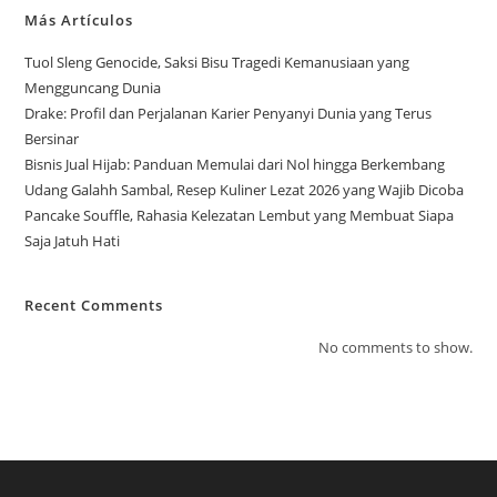
Más Artículos
Tuol Sleng Genocide, Saksi Bisu Tragedi Kemanusiaan yang
Mengguncang Dunia
Drake: Profil dan Perjalanan Karier Penyanyi Dunia yang Terus
Bersinar
Bisnis Jual Hijab: Panduan Memulai dari Nol hingga Berkembang
Udang Galahh Sambal, Resep Kuliner Lezat 2026 yang Wajib Dicoba
Pancake Souffle, Rahasia Kelezatan Lembut yang Membuat Siapa
Saja Jatuh Hati
Recent Comments
No comments to show.