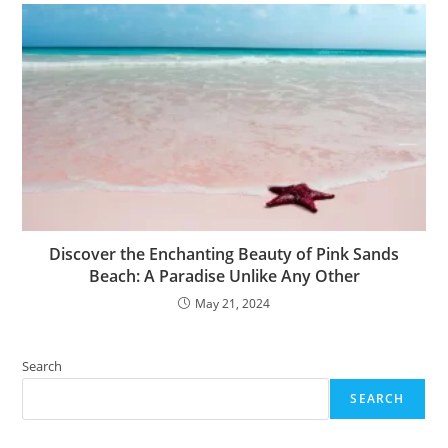
Discover the Enchanting Beauty of Pink Sands
Beach: A Paradise Unlike Any Other
May 21, 2024
Search
SEARCH