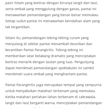
pasir hitam yang kontras dengan birunya langit dan laut,
serta ombak yang menggulung dengan ganas, pantai ini
menawarkan pemandangan yang benar-benar memukau.
Setiap sudut pantai ini menawarkan keindahan alam yang
tak tergantikan.
Selain itu, pemandangan tebing-tebing curam yang
menjulang di sekitar pantai menambah keunikan dan
kecantikan Pantai Parangtritis. Tebing-tebing ini
memberikan latar belakang dramatis yang menciptakan
kontras menarik dengan lautan yang luas. Pengunjung
dapat menikmati pemandangan spektakuler ini sambil
menikmati suara ombak yang menghantam pantai.
Pantai Parangtritis juga merupakan tempat yang sempurna
untuk menyaksikan matahari terbenam yang memukau.
Ketika matahari perlahan-lahan terbenam di cakrawala,
langit dan laut berganti warna, menciptakan pemandangan