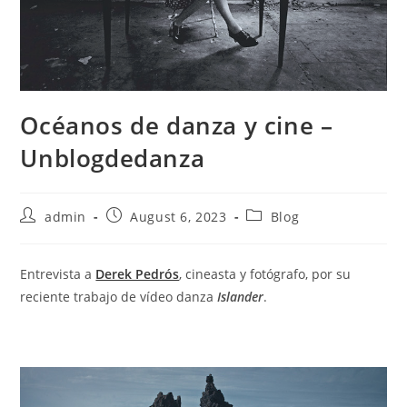
Océanos de danza y cine –
Unblogdedanza
Post
Post
Post
admin
August 6, 2023
Blog
author:
published:
category:
Entrevista a
Derek Pedrós
, cineasta y fotógrafo, por su
reciente trabajo de vídeo danza
Islander
.