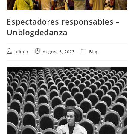
Espectadores responsables –
Unblogdedanza
Post
Post
Post
admin
August 6, 2023
Blog
author:
published:
category: