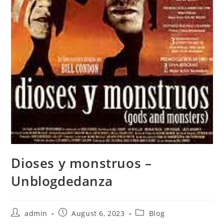
Dioses y monstruos –
Unblogdedanza
Post
Post
Post
admin
August 6, 2023
Blog
author:
published:
category: