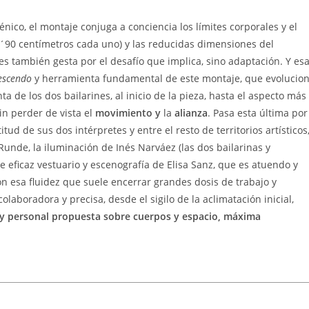
nico, el montaje conjuga a conciencia los límites corporales y el
 (1´90 centímetros cada uno) y las reducidas dimensiones del
s también gesta por el desafío que implica, sino adaptación. Y es
rescendo
y herramienta fundamental de este montaje, que evolucio
a de los dos bailarines, al inicio de la pieza, hasta el aspecto más
in perder de vista el
movimiento y
la
alianza
. Pasa esta última por
titud de sus dos intérpretes y entre el resto de territorios artísticos
unde, la iluminación de Inés Narváez (las dos bailarinas y
 eficaz vestuario y escenografía de Elisa Sanz, que es atuendo y
con esa fluidez que suele encerrar grandes dosis de trabajo y
aboradora y precisa, desde el sigilo de la aclimatación inicial,
y personal propuesta sobre cuerpos y espacio, máxima