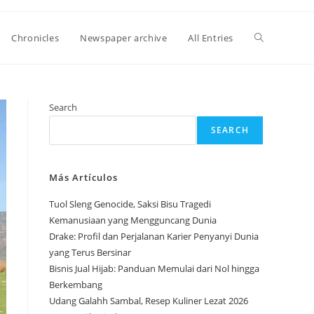
Toggle
Chronicles
Newspaper archive
All Entries
website
Search
SEARCH
search
Más Artículos
Tuol Sleng Genocide, Saksi Bisu Tragedi
Kemanusiaan yang Mengguncang Dunia
Drake: Profil dan Perjalanan Karier Penyanyi Dunia
yang Terus Bersinar
Bisnis Jual Hijab: Panduan Memulai dari Nol hingga
Berkembang
Udang Galahh Sambal, Resep Kuliner Lezat 2026