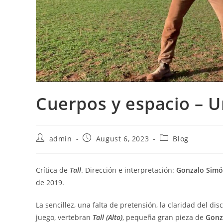
Cuerpos y espacio – 
Post
Post
Post
admin
August 6, 2023
Blog
author:
published:
category:
Crítica de
Tall
. Dirección e interpretación:
Gonzalo Simó
de 2019.
La sencillez, una falta de pretensión, la claridad del d
juego, vertebran
Tall (Alto)
, pequeña gran pieza de
Gonz