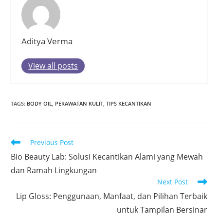
Aditya Verma
View all posts
TAGS
:
BODY OIL
,
PERAWATAN KULIT
,
TIPS KECANTIKAN
Read
Previous Post
more
Bio Beauty Lab: Solusi Kecantikan Alami yang Mewah
articles
dan Ramah Lingkungan
Next Post
Lip Gloss: Penggunaan, Manfaat, dan Pilihan Terbaik
untuk Tampilan Bersinar