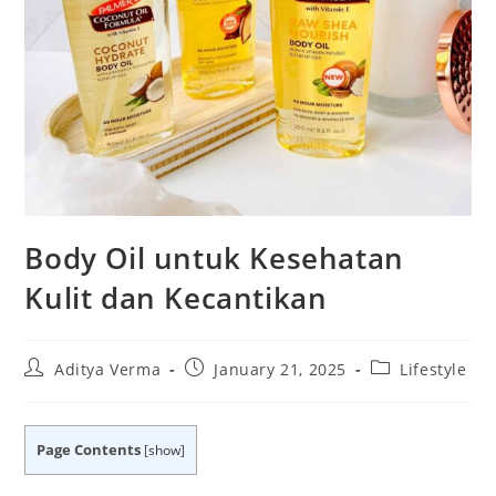
Body Oil untuk Kesehatan
Kulit dan Kecantikan
Post
Post
Post
Aditya Verma
January 21, 2025
Lifestyle
author:
published:
category:
Page Contents
[
show
]