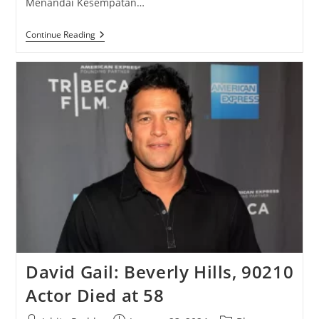
Menandai Kesempatan…
Hari
Continue Reading
Perempuan:
Internasional
2024
Perayaan
Kekuatan
Dan
Inspirasi
David Gail: Beverly Hills, 90210
Actor Died at 58