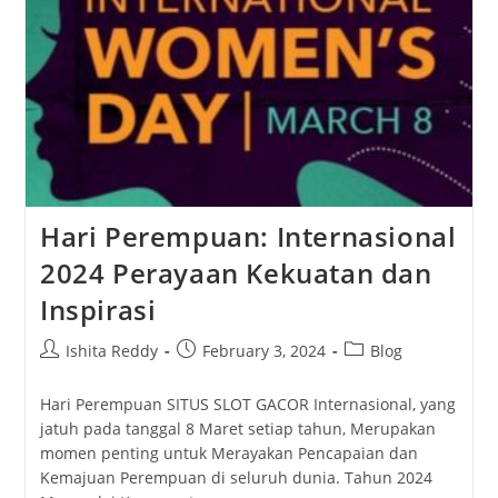
Gibran
Dengan
Inspirasi
Dari
Jokowi
Hari Perempuan: Internasional
2024 Perayaan Kekuatan dan
Inspirasi
Post
Post
Post
Ishita Reddy
February 3, 2024
Blog
author:
published:
category:
Hari Perempuan SITUS SLOT GACOR Internasional, yang
jatuh pada tanggal 8 Maret setiap tahun, Merupakan
momen penting untuk Merayakan Pencapaian dan
Kemajuan Perempuan di seluruh dunia. Tahun 2024